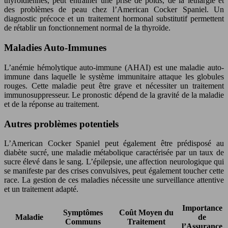
thyroïdiennes, peut entraîner une prise de poids, de la léthargie et
des problèmes de peau chez l’American Cocker Spaniel. Un
diagnostic précoce et un traitement hormonal substitutif permettent
de rétablir un fonctionnement normal de la thyroïde.
Maladies Auto-Immunes
L’anémie hémolytique auto-immune (AHAI) est une maladie auto-
immune dans laquelle le système immunitaire attaque les globules
rouges. Cette maladie peut être grave et nécessiter un traitement
immunosuppresseur. Le pronostic dépend de la gravité de la maladie
et de la réponse au traitement.
Autres problèmes potentiels
L’American Cocker Spaniel peut également être prédisposé au
diabète sucré, une maladie métabolique caractérisée par un taux de
sucre élevé dans le sang. L’épilepsie, une affection neurologique qui
se manifeste par des crises convulsives, peut également toucher cette
race. La gestion de ces maladies nécessite une surveillance attentive
et un traitement adapté.
Importance
Symptômes
Coût Moyen du
Maladie
de
Communs
Traitement
l’Assurance