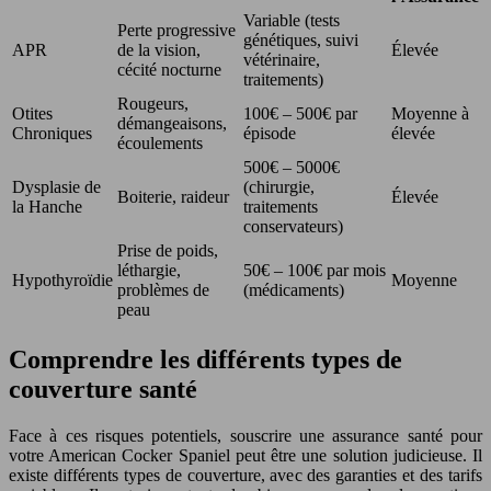
Variable (tests
Perte progressive
génétiques, suivi
APR
de la vision,
Élevée
vétérinaire,
cécité nocturne
traitements)
Rougeurs,
Otites
100€ – 500€ par
Moyenne à
démangeaisons,
Chroniques
épisode
élevée
écoulements
500€ – 5000€
Dysplasie de
(chirurgie,
Boiterie, raideur
Élevée
la Hanche
traitements
conservateurs)
Prise de poids,
léthargie,
50€ – 100€ par mois
Hypothyroïdie
Moyenne
problèmes de
(médicaments)
peau
Comprendre les différents types de
couverture santé
Face à ces risques potentiels, souscrire une assurance santé pour
votre American Cocker Spaniel peut être une solution judicieuse. Il
existe différents types de couverture, avec des garanties et des tarifs