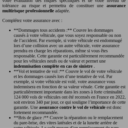
votre évaluation des risques spécifiques et de votre niveau de
tolérance au risque et permettra de constituer une
assurance
multirisque professionnelle
adaptée.
Complétez votre assurance avec :
**Dommages tous accidents :** Couvre les dommages
causés à votre véhicule, que vous soyez responsable ou non
de l’accident. Par exemple, si votre véhicule est endommagé
lors d’une collision avec un autre véhicule, votre assurance
prendra en charge les réparations, même si vous êtes
responsable. Cette garantie est particulièrement recommandée
pour les véhicules neufs ou de valeur et permet une
indemnisation complète en cas de sinistre
.
**Vol et tentative de vol :** Couvre le vol de votre véhicule
et les dommages causés lors d’une tentative de vol. Par
exemple, si votre véhicule est volé, votre assurance vous
indemnisera en fonction de sa valeur vénale. Cette garantie est
particulièrement importante dans les zones à forte criminalité.
124 000 vols de véhicules ont été recensés en France en 2022,
soit environ 340 par jour, ce qui souligne l’importance de cette
garantie. Une
assurance contre le vol de véhicule
est donc
fortement recommandée.
**Bris de glace :** Couvre la réparation ou le remplacement
du pare-brise, des vitres latérales et de la lunette arrière de
votre véhicule. Le coût moyen d’un remplacement de pare-