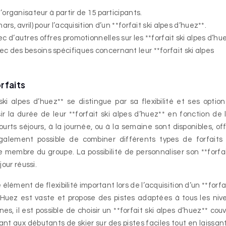
l’organisateur à partir de 15 participants.
rs, avril) pour l’acquisition d’un **forfait ski alpes d’huez**.
c d’autres offres promotionnelles sur les **forfait ski alpes d’hue
ec des besoins spécifiques concernant leur **forfait ski alpes
orfaits
 ski alpes d’huez** se distingue par sa flexibilité et ses optio
r la durée de leur **forfait ski alpes d’huez** en fonction de 
courts séjours, à la journée, ou à la semaine sont disponibles, of
également possible de combiner différents types de forfaits
membre du groupe. La possibilité de personnaliser son **forfai
our réussi.
élément de flexibilité important lors de l’acquisition d’un **forfai
’Huez est vaste et propose des pistes adaptées à tous les niv
, il est possible de choisir un **forfait ski alpes d’huez** cou
 aux débutants de skier sur des pistes faciles tout en laissan