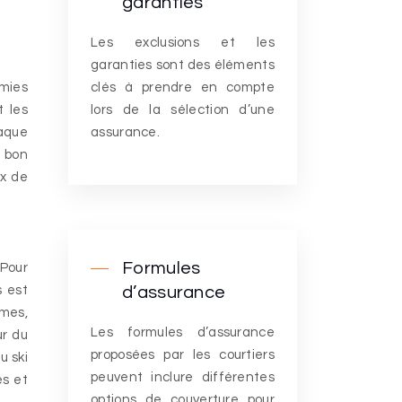
garanties
Les exclusions et les
garanties sont des éléments
omies
clés à prendre en compte
t les
lors de la sélection d’une
haque
assurance.
e bon
ux de
Formules
 Pour
s est
d’assurance
rmes,
Les formules d’assurance
ur du
proposées par les courtiers
u ski
peuvent inclure différentes
es et
options de couverture pour