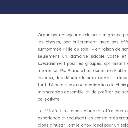
Organiser un séjour au ski pour un groupe peut sembler une tâche ardue, mais Alpe d’Huez facilite grandement
les choses, particulièrement avec ses off
surnommée « l’île au soleil » en raison de s
seulement un domaine skiable vaste et di
spécialement pour les groupes, optimisant 
mètres au Pic Blanc et un domaine skiable d
niveaux, des débutants aux experts. L’atmosp
font d’Alpe d’Huez une destination de choix 
mémorables ensemble et de profiter pleinem
collectivité.
Le **forfait ski alpes d’huez** offre des a
expérience et réduisant les contraintes orga
alpes d’huez** est le choix idéal pour un sé