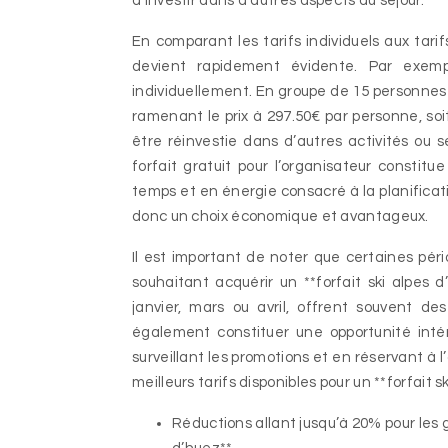
d’investir dans d’autres aspects du séjour.
En comparant les tarifs individuels aux tarif
devient rapidement évidente. Par exemp
individuellement. En groupe de 15 personnes 
ramenant le prix à 297.50€ par personne, s
être réinvestie dans d’autres activités ou s
forfait gratuit pour l’organisateur consti
temps et en énergie consacré à la planificati
donc un choix économique et avantageux.
Il est important de noter que certaines pér
souhaitant acquérir un **forfait ski alpes
janvier, mars ou avril, offrent souvent d
également constituer une opportunité intér
surveillant les promotions et en réservant à l
meilleurs tarifs disponibles pour un **forfait ski
Réductions allant jusqu’à 20% pour les 