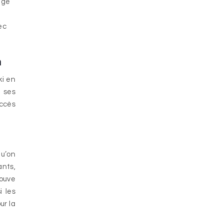
tage
ec
n
ki en
 ses
accès
qu’on
ants,
rouve
i les
ur la