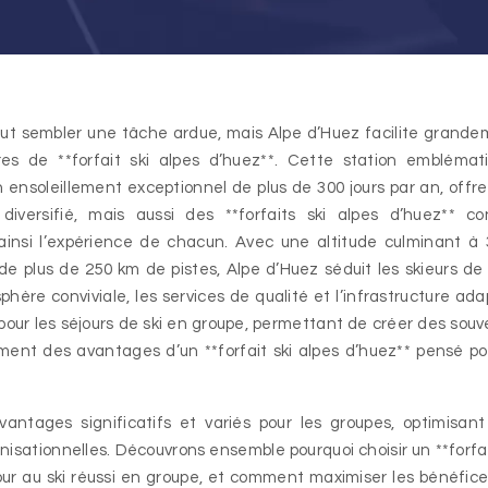
res de **forfait ski alpes d’huez**. Cette station emblémat
on ensoleillement exceptionnel de plus de 300 jours par an, offr
versifié, mais aussi des **forfaits ski alpes d’huez** co
ainsi l’expérience de chacun. Avec une altitude culminant à
e plus de 250 km de pistes, Alpe d’Huez séduit les skieurs de
hère conviviale, les services de qualité et l’infrastructure ad
pour les séjours de ski en groupe, permettant de créer des souv
ent des avantages d’un **forfait ski alpes d’huez** pensé po
vantages significatifs et variés pour les groupes, optimisant
nisationnelles. Découvrons ensemble pourquoi choisir un **forfai
jour au ski réussi en groupe, et comment maximiser les bénéfic