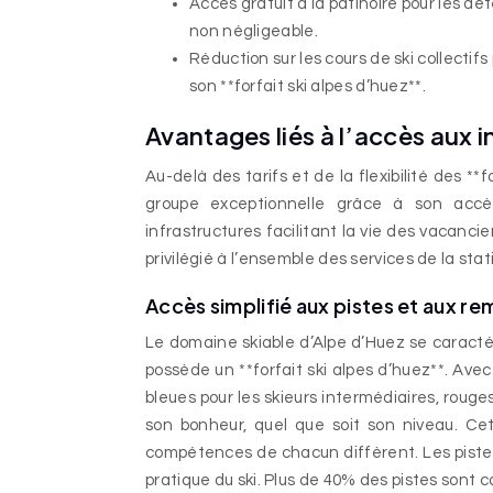
Accès gratuit à la patinoire pour les dét
non négligeable.
Réduction sur les cours de ski collectif
son **forfait ski alpes d’huez**.
Avantages liés à l’accès aux i
Au-delà des tarifs et de la flexibilité des **
groupe exceptionnelle grâce à son accès 
infrastructures facilitant la vie des vacancier
privilégié à l’ensemble des services de la stat
Accès simplifié aux pistes et aux 
Le domaine skiable d’Alpe d’Huez se caractéri
possède un **forfait ski alpes d’huez**. Avec
bleues pour les skieurs intermédiaires, rouge
son bonheur, quel que soit son niveau. Ce
compétences de chacun diffèrent. Les pistes 
pratique du ski. Plus de 40% des pistes sont 