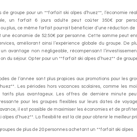
s de groupe pour un **forfait ski alpes d’huez**, l’économie réa
le, un forfait 6 jours adulte peut coûter 350€ par pers
ou plus, ce même forfait pourrait bénéficier d’une réduction de
oit une économie de 52.50€ par personne. Cette somme peut en
ervices, améliorant ainsi l’expérience globale du groupe. De plu
tue un avantage non négligeable, récompensant l’investisseme
on du séjour. Opter pour un **forfait ski alpes d’huez** de group
iodes de l’année sont plus propices aux promotions pour les gr
 d’huez**. Les périodes hors vacances scolaires, comme les mo
es tarifs plus avantageux. Les offres de dernière minute pe
essante pour les groupes flexibles sur leurs dates de voyag
’avance, il est possible de maximiser les économies et de profite
 alpes d’huez**. La flexibilité est la clé pour obtenir le meilleur pri
groupes de plus de 20 personnes achetant un **forfait ski alpes