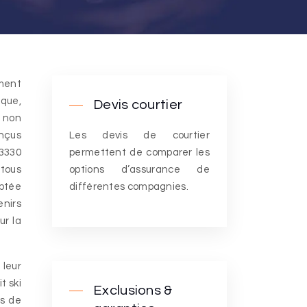
ique,
Devis courtier
e non
nçus
Les devis de courtier
 3330
permettent de comparer les
 tous
options d’assurance de
aptée
différentes compagnies.
enirs
ur la
 leur
t ski
Exclusions &
es de