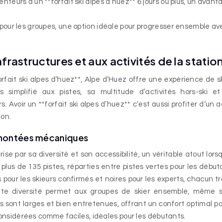
enteurs d’un **forfait ski alpes d’huez** 6 jours ou plus, un avan
s pour les groupes, une option idéale pour progresser ensemble av
nfrastructures et aux activités de la statio
forfait ski alpes d’huez**, Alpe d’Huez offre une expérience de s
simplifié aux pistes, sa multitude d’activités hors-ski et
s. Avoir un **forfait ski alpes d’huez** c’est aussi profiter d’un 
ion.
remontées mécaniques
se par sa diversité et son accessibilité, un véritable atout lors
 plus de 135 pistes, réparties entre pistes vertes pour les début
s pour les skieurs confirmés et noires pour les experts, chacun t
tte diversité permet aux groupes de skier ensemble, même s
sont larges et bien entretenues, offrant un confort optimal po
considérées comme faciles, idéales pour les débutants.