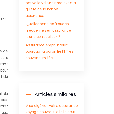
nouvelle voiture rime avec la
quête de la bonne
assurance
z**.
Quelles sont les fraudes
fréquentes en assurance
jeune conducteur ?
Assurance emprunteur :
ns de
pourquoi la garantie ITT est
leurs
souvent limitée
frant
 pour
t ski
t ski
Articles similaires
eaux.
Visa algérie : votre assurance
vrant
voyage couvre-t-elle le coût
t aux