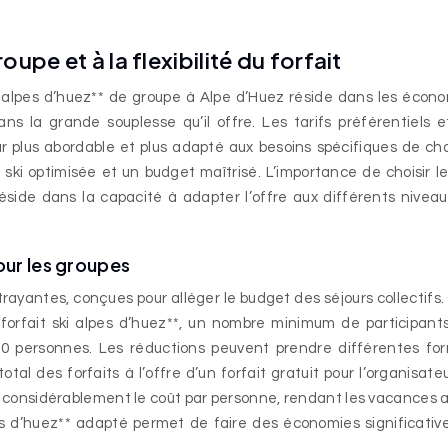
oupe et à la flexibilité du forfait
ski alpes d’huez** de groupe à Alpe d’Huez réside dans les écon
ans la grande souplesse qu’il offre. Les tarifs préférentiels e
ur plus abordable et plus adapté aux besoins spécifiques de c
ski optimisée et un budget maîtrisé. L’importance de choisir l
réside dans la capacité à adapter l’offre aux différents nivea
our les groupes
rayantes, conçues pour alléger le budget des séjours collectifs.
**forfait ski alpes d’huez**, un nombre minimum de participant
10 personnes. Les réductions peuvent prendre différentes fo
otal des forfaits à l’offre d’un forfait gratuit pour l’organisate
considérablement le coût par personne, rendant les vacances a
lpes d’huez** adapté permet de faire des économies significativ