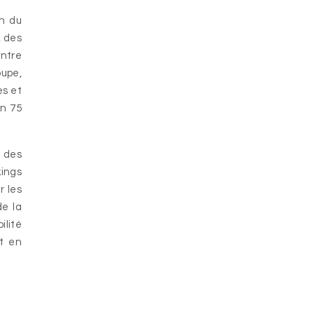
on du
, des
entre
oupe,
es et
on 75
n des
kings
r les
de la
ilité
nt en
i