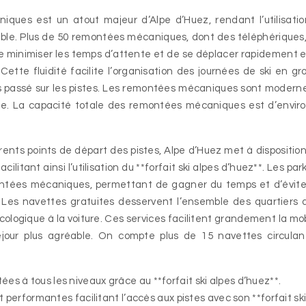
ques est un atout majeur d’Alpe d’Huez, rendant l’utilisati
éable. Plus de 50 remontées mécaniques, dont des téléphériques
e minimiser les temps d’attente et de se déplacer rapidement 
Cette fluidité facilite l’organisation des journées de ski en gr
 passé sur les pistes. Les remontées mécaniques sont modern
ble. La capacité totale des remontées mécaniques est d’envir
férents points de départ des pistes, Alpe d’Huez met à dispositio
ilitant ainsi l’utilisation du **forfait ski alpes d’huez**. Les par
montées mécaniques, permettant de gagner du temps et d’évite
Les navettes gratuites desservent l’ensemble des quartiers 
cologique à la voiture. Ces services facilitent grandement la mob
éjour plus agréable. On compte plus de 15 navettes circula
ées à tous les niveaux grâce au **forfait ski alpes d’huez**.
rformantes facilitant l’accès aux pistes avec son **forfait sk