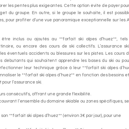
lorer les pentes plus exigeantes. Cette option évite de payer pou
get du groupe. En outre, si le groupe le souhaite, il est possib
s, pour profiter d’une vue panoramique exceptionnelle sur les 
tre inclus ou ajoutés au **forfait ski alpes d’huez**, tel
tinoire, ou encore des cours de ski collectifs. L’assurance sk
s éventuels accidents ou blessures sur les pistes. Les cours d
les débutants qui souhaitent apprendre les bases du ski ou pou
fectionner leur technique grâce à leur **forfait ski alpes d’hu
aliser le **forfait ski alpes d’huez** en fonction des besoins e
pour l’assurance ski.
ours consécutifs, offrant une grande flexibilité.
* couvrant l’ensemble du domaine skiable ou zones spécifiques, s
 son **forfait ski alpes d’huez** (environ 3€ par jour), pour une