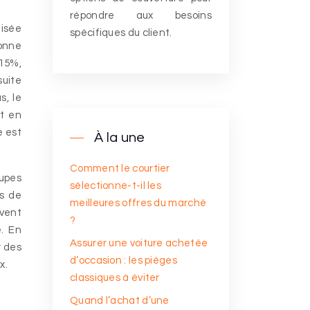
répondre aux besoins
lisée
spécifiques du client.
onne
 15%,
suite
s, le
nt en
e est
À la une
Comment le courtier
oupes
sélectionne-t-il les
is de
meilleures offres du marché
uvent
?
e. En
Assurer une voiture achetée
r des
d’occasion : les pièges
x.
classiques à éviter
Quand l’achat d’une