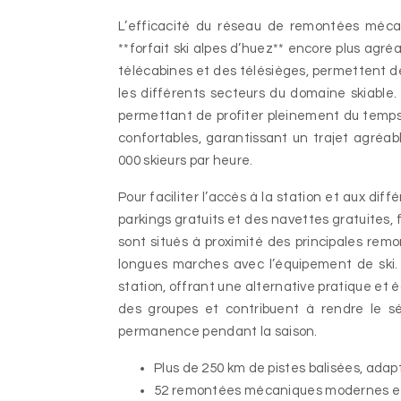
L’efficacité du réseau de remontées mécani
**forfait ski alpes d’huez** encore plus agr
télécabines et des télésièges, permettent d
les différents secteurs du domaine skiable. 
permettant de profiter pleinement du temps
confortables, garantissant un trajet agréa
000 skieurs par heure.
Pour faciliter l’accès à la station et aux dif
parkings gratuits et des navettes gratuites, fac
sont situés à proximité des principales re
longues marches avec l’équipement de ski. 
station, offrant une alternative pratique et é
des groupes et contribuent à rendre le s
permanence pendant la saison.
Plus de 250 km de pistes balisées, adapt
52 remontées mécaniques modernes et pe