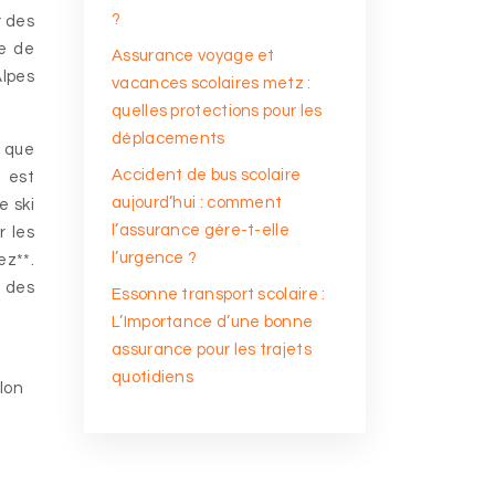
?
r des
le de
Assurance voyage et
Alpes
vacances scolaires metz :
quelles protections pour les
déplacements
s que
Accident de bus scolaire
i est
aujourd’hui : comment
e ski
l’assurance gère-t-elle
r les
l’urgence ?
ez**.
t des
Essonne transport scolaire :
L’Importance d’une bonne
assurance pour les trajets
quotidiens
elon