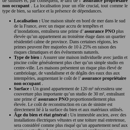
de sinistres et, par conséquent, le tarif de l’
assurance propriétaire
non occupant
. La localisation joue un rôle crucial, tout comme le
type de bien, sa surface et la présence de dépendances.
Localisation :
Une maison située en bord de mer dans le sud
de la France, avec un risque accru de tempêtes et
d’inondations, entraînera une prime d’
assurance PNO
plus
élevée qu’un appartement au troisième étage dans un quartier
résidentiel calme de province. Dans certaines régions, les
primes peuvent être majorées de 10 à 25% en raison des
risques climatiques et des événements naturels.
Type de bien :
Assurer une maison individuelle avec jardin et
piscine coûte généralement plus cher qu’un simple studio en
centre-ville. Les maisons présentent un risque plus élevé de
cambriolage, de vandalisme et de dégâts des eaux dus aux
intempéries, augmentant le coût de l’
assurance propriétaire
non occupant
.
Surface :
Un grand appartement de 120 m² nécessitera une
couverture plus importante qu’un studio de 30 m², entraînant
une prime d’
assurance PNO
proportionnellement plus
élevée. Le coût de reconstruction en cas de sinistre est
directement lié à la surface du bien et aux matériaux utilisés.
Âge du bien et état général :
Un immeuble ancien, avec des
installations électriques vétustes et une toiture mal entretenue,
sera considéré comme plus risqué qu’un appartement neuf aux