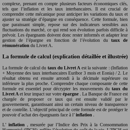
complexe, prenant en compte plusieurs facteurs économiques clés,
tels que l’inflation et les taux interbancaires. Il est crucial de
comprendre cette mécanique pour anticiper les variations du taux et
ajuster sa stratégie d’épargne en conséquence. Cette formule, bien
que paraissant simple, repose sur des indicateurs sensibles aux
fluctuations du marché, ce qui rend son évolution parfois difficile à
prévoir. Les épargnants doivent donc rester informés et adapter leur
gestion de l’épargne en fonction de l’évolution du
taux de
rémunération
du Livret A.
La formule de calcul (explication détaillée et illustrée)
La formule de calcul du
taux du Livret A
est la suivante : (Inflation
+ Moyenne des taux interbancaires Euribor 3 mois et Eonia) / 2. Le
résultat obtenu est ensuite arrondi à la décimale supérieure ou
inférieure la plus proche. Comprendre chaque composante de cette
formule est essentiel pour décrypter les mouvements du
taux du
Livret A
et leur impact sur votre
épargne
. La Banque de France est
chargée de proposer ce taux qui est ensuite validé par le
gouvernement, garantissant ainsi un certain niveau de transparence
et de contrôle. L’objectif principal de cette formule est de protéger le
pouvoir d’achat des épargnants face à l’
inflation
.
L’
inflation
, mesurée par l’Indice des Prix à la Consommation
Harmonisé (IPCH), reflète l’évolution du coût de la vie. L’IPCH est