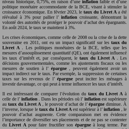
niveau historique, 0,75%, en raison d’une
inflation
faible et d’une
politique monétaire accommodante de la BCE, visant à stimuler la
croissance économique. En février 2023, le
taux du Livret A
a été
réévalué à 3% pour pallier l’
inflation
croissante, démontrant la
volonté des autorités de protéger le pouvoir d’achat des épargnants.
En août 2024, le taux se maintient à 3%.
Les crises économiques, comme celle de 2008 ou la crise de la dette
souveraine en 2011, ont eu un impact significatif sur les
taux du
Livret A
. Les politiques monétaires de la BCE, telles que les
mesures d’assouplissement quantitatif (QE), ont également influencé
les taux d’intérêt et, par conséquent, le
taux du Livret A
. Les
décisions gouvernementales, comme les ajustements fiscaux ou les
mesures de soutien à l’
épargne
, peuvent également avoir un
impact indirect sur le taux. Par exemple, la suppression de certaines
taxes sur les revenus de l’
épargne
peut inciter les ménages à
investir davantage, ce qui peut à terme influencer les taux d’intérêt.
Il est intéressant de comparer l’évolution du
taux du Livret A
à
celle de l’
inflation
. Dans les périodes où l’
inflation
est supérieure
au
taux du Livret A
, le pouvoir d’achat de l’
épargne
diminue. À
l’inverse, lorsque le
taux du Livret A
est supérieur à l’
inflation
, le
pouvoir d’achat augmente. Cette comparaison met en évidence
l’importance de diversifier ses placements et de ne pas se contenter
du
Livret A
pour faire fructifier son
épargne
à long terme. Par