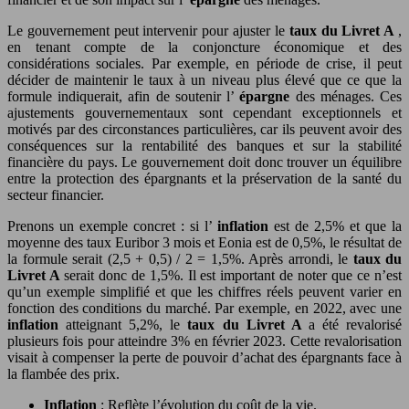
Le gouvernement peut intervenir pour ajuster le
taux du Livret A
,
en tenant compte de la conjoncture économique et des
considérations sociales. Par exemple, en période de crise, il peut
décider de maintenir le taux à un niveau plus élevé que ce que la
formule indiquerait, afin de soutenir l’
épargne
des ménages. Ces
ajustements gouvernementaux sont cependant exceptionnels et
motivés par des circonstances particulières, car ils peuvent avoir des
conséquences sur la rentabilité des banques et sur la stabilité
financière du pays. Le gouvernement doit donc trouver un équilibre
entre la protection des épargnants et la préservation de la santé du
secteur financier.
Prenons un exemple concret : si l’
inflation
est de 2,5% et que la
moyenne des taux Euribor 3 mois et Eonia est de 0,5%, le résultat de
la formule serait (2,5 + 0,5) / 2 = 1,5%. Après arrondi, le
taux du
Livret A
serait donc de 1,5%. Il est important de noter que ce n’est
qu’un exemple simplifié et que les chiffres réels peuvent varier en
fonction des conditions du marché. Par exemple, en 2022, avec une
inflation
atteignant 5,2%, le
taux du Livret A
a été revalorisé
plusieurs fois pour atteindre 3% en février 2023. Cette revalorisation
visait à compenser la perte de pouvoir d’achat des épargnants face à
la flambée des prix.
Inflation
: Reflète l’évolution du coût de la vie.