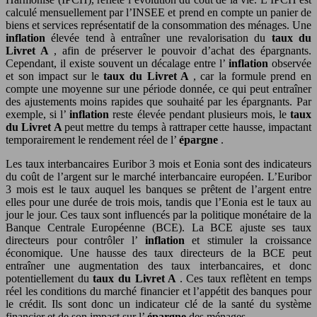
calculé mensuellement par l’INSEE et prend en compte un panier de
biens et services représentatif de la consommation des ménages. Une
inflation
élevée tend à entraîner une revalorisation du
taux du
Livret A
, afin de préserver le pouvoir d’achat des épargnants.
Cependant, il existe souvent un décalage entre l’
inflation
observée
et son impact sur le
taux du Livret A
, car la formule prend en
compte une moyenne sur une période donnée, ce qui peut entraîner
des ajustements moins rapides que souhaité par les épargnants. Par
exemple, si l’
inflation
reste élevée pendant plusieurs mois, le
taux
du Livret A
peut mettre du temps à rattraper cette hausse, impactant
temporairement le rendement réel de l’
épargne
.
Les taux interbancaires Euribor 3 mois et Eonia sont des indicateurs
du coût de l’argent sur le marché interbancaire européen. L’Euribor
3 mois est le taux auquel les banques se prêtent de l’argent entre
elles pour une durée de trois mois, tandis que l’Eonia est le taux au
jour le jour. Ces taux sont influencés par la politique monétaire de la
Banque Centrale Européenne (BCE). La BCE ajuste ses taux
directeurs pour contrôler l’
inflation
et stimuler la croissance
économique. Une hausse des taux directeurs de la BCE peut
entraîner une augmentation des taux interbancaires, et donc
potentiellement du
taux du Livret A
. Ces taux reflètent en temps
réel les conditions du marché financier et l’appétit des banques pour
le crédit. Ils sont donc un indicateur clé de la santé du système
financier et de son impact sur l’
épargne
des ménages.