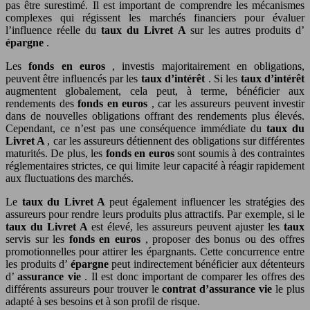
pas être surestimé. Il est important de comprendre les mécanismes
complexes qui régissent les marchés financiers pour évaluer
l’influence réelle du
taux du Livret A
sur les autres produits d’
épargne
.
Les
fonds en euros
, investis majoritairement en obligations,
peuvent être influencés par les
taux d’intérêt
. Si les
taux d’intérêt
augmentent globalement, cela peut, à terme, bénéficier aux
rendements des
fonds en euros
, car les assureurs peuvent investir
dans de nouvelles obligations offrant des rendements plus élevés.
Cependant, ce n’est pas une conséquence immédiate du
taux du
Livret A
, car les assureurs détiennent des obligations sur différentes
maturités. De plus, les
fonds en euros
sont soumis à des contraintes
réglementaires strictes, ce qui limite leur capacité à réagir rapidement
aux fluctuations des marchés.
Le
taux du Livret A
peut également influencer les stratégies des
assureurs pour rendre leurs produits plus attractifs. Par exemple, si le
taux du Livret A
est élevé, les assureurs peuvent ajuster les
taux
servis sur les
fonds en euros
, proposer des bonus ou des offres
promotionnelles pour attirer les épargnants. Cette concurrence entre
les produits d’
épargne
peut indirectement bénéficier aux détenteurs
d’
assurance vie
. Il est donc important de comparer les offres des
différents assureurs pour trouver le
contrat d’assurance vie
le plus
adapté à ses besoins et à son profil de risque.