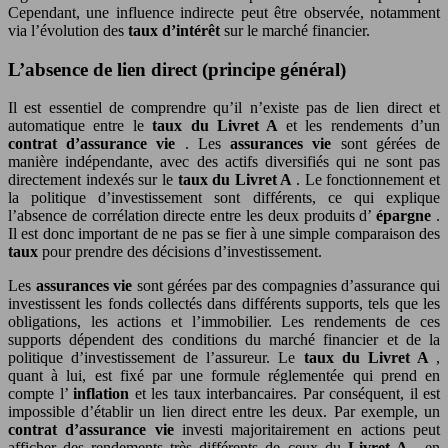
Cependant, une influence indirecte peut être observée, notamment
via l’évolution des
taux d’intérêt
sur le marché financier.
L’absence de lien direct (principe général)
Il est essentiel de comprendre qu’il n’existe pas de lien direct et
automatique entre le
taux du Livret A
et les rendements d’un
contrat d’assurance vie
. Les
assurances vie
sont gérées de
manière indépendante, avec des actifs diversifiés qui ne sont pas
directement indexés sur le
taux du Livret A
. Le fonctionnement et
la politique d’investissement sont différents, ce qui explique
l’absence de corrélation directe entre les deux produits d’
épargne
.
Il est donc important de ne pas se fier à une simple comparaison des
taux
pour prendre des décisions d’investissement.
Les
assurances vie
sont gérées par des compagnies d’assurance qui
investissent les fonds collectés dans différents supports, tels que les
obligations, les actions et l’immobilier. Les rendements de ces
supports dépendent des conditions du marché financier et de la
politique d’investissement de l’assureur. Le
taux du Livret A
,
quant à lui, est fixé par une formule réglementée qui prend en
compte l’
inflation
et les taux interbancaires. Par conséquent, il est
impossible d’établir un lien direct entre les deux. Par exemple, un
contrat d’assurance vie
investi majoritairement en actions peut
afficher des rendements très différents de ceux du
Livret A
, en