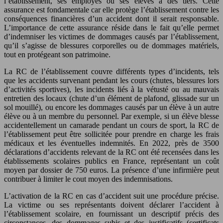
l’établissement, ses employés ou ses élèves à des tiers. Cette
assurance est fondamentale car elle protège l’établissement contre les
conséquences financières d’un accident dont il serait responsable.
L’importance de cette assurance réside dans le fait qu’elle permet
d’indemniser les victimes de dommages causés par l’établissement,
qu’il s’agisse de blessures corporelles ou de dommages matériels,
tout en protégeant son patrimoine.
La RC de l’établissement couvre différents types d’incidents, tels
que les accidents survenant pendant les cours (chutes, blessures lors
d’activités sportives), les incidents liés à la vétusté ou au mauvais
entretien des locaux (chute d’un élément de plafond, glissade sur un
sol mouillé), ou encore les dommages causés par un élève à un autre
élève ou à un membre du personnel. Par exemple, si un élève blesse
accidentellement un camarade pendant un cours de sport, la RC de
l’établissement peut être sollicitée pour prendre en charge les frais
médicaux et les éventuelles indemnités. En 2022, près de 3500
déclarations d’accidents relevant de la RC ont été recensées dans les
établissements scolaires publics en France, représentant un coût
moyen par dossier de 750 euros. La présence d’une infirmière peut
contribuer à limiter le cout moyen des indemnisations.
L’activation de la RC en cas d’accident suit une procédure précise.
La victime ou ses représentants doivent déclarer l’accident à
l’établissement scolaire, en fournissant un descriptif précis des
circonstances, des dommages subis et des justificatifs (certificats