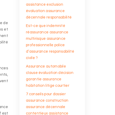
assistance exclusion
évaluation assurance
décennale responsabilité
re de
Est-ce que indemnité
ns et
réassurance assurance
ement
multirisque assurance
ilité
professionnelle police
d’assurance responsabilité
civile ?
Assurance automobile
ances
clause évaluation décision
ents,
garantie assurance
uvent
habitation litige courtier
7 conseils pour dossier
assurance construction
rance
assurance décennale
f est
contentieux assistance