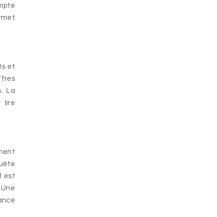
ompte
ermet
ts et
ffres
s. La
 lire
ement
quête
l est
. Une
iance