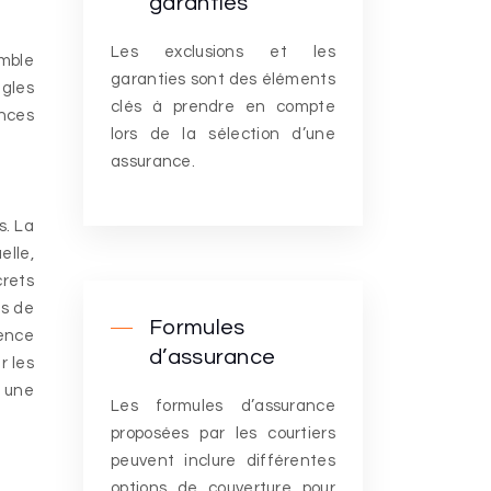
garanties
Les exclusions et les
emble
garanties sont des éléments
ègles
clés à prendre en compte
ences
lors de la sélection d’une
assurance.
s. La
elle,
crets
es de
Formules
dence
d’assurance
r les
r une
Les formules d’assurance
proposées par les courtiers
peuvent inclure différentes
options de couverture pour