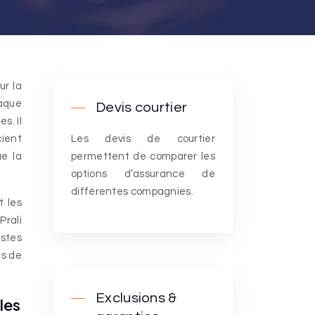
haque
Devis courtier
s. Il
cient
Les devis de courtier
ue la
permettent de comparer les
options d’assurance de
différentes compagnies.
t les
Prali
istes
ns de
Exclusions &
les