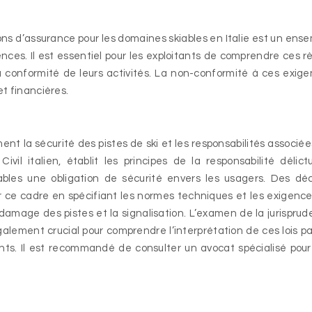
ons d’assurance pour les domaines skiables en Italie est un ens
ences. Il est essentiel pour les exploitants de comprendre ces r
la conformité de leurs activités. La non-conformité à ces exig
t financières.
ent la sécurité des pistes de ski et les responsabilités associée
il italien, établit les principes de la responsabilité délictu
bles une obligation de sécurité envers les usagers. Des dé
r ce cadre en spécifiant les normes techniques et les exigenc
damage des pistes et la signalisation. L’examen de la jurispru
galement crucial pour comprendre l’interprétation de ces lois pa
tants. Il est recommandé de consulter un avocat spécialisé pou