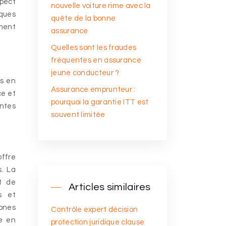
spect
nouvelle voiture rime avec la
sques
quête de la bonne
ement
assurance
Quelles sont les fraudes
fréquentes en assurance
jeune conducteur ?
ns en
Assurance emprunteur :
ce et
pourquoi la garantie ITT est
intes
souvent limitée
offre
s. La
t de
Articles similaires
s et
zones
Contrôle expert décision
re en
protection juridique clause