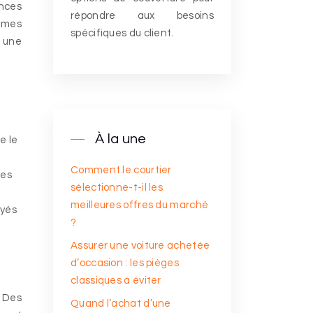
ances
répondre aux besoins
times
spécifiques du client.
r une
À la une
e le
Comment le courtier
ues
sélectionne-t-il les
meilleures offres du marché
oyés
?
Assurer une voiture achetée
d’occasion : les pièges
classiques à éviter
. Des
Quand l’achat d’une