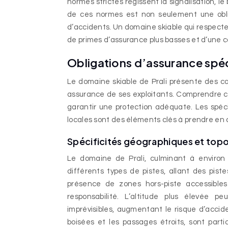
normes strictes régissent la signalisation, le
de ces normes est non seulement une oblig
d’accidents. Un domaine skiable qui respec
de primes d’assurance plus basses et d’une c
Obligations d’assurance spéc
Le domaine skiable de Prali présente des car
assurance de ses exploitants. Comprendre ces
garantir une protection adéquate. Les spéci
locales sont des éléments clés à prendre en
Spécificités géographiques et top
Le domaine de Prali, culminant à environ 
différents types de pistes, allant des pist
présence de zones hors-piste accessible
responsabilité. L’altitude plus élevée p
imprévisibles, augmentant le risque d’accid
boisées et les passages étroits, sont part