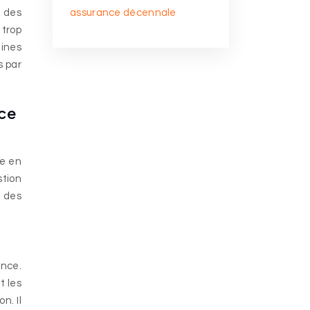
e des
assurance décennale
 trop
aines
s par
ce
re en
stion
s des
ance.
t les
n. Il