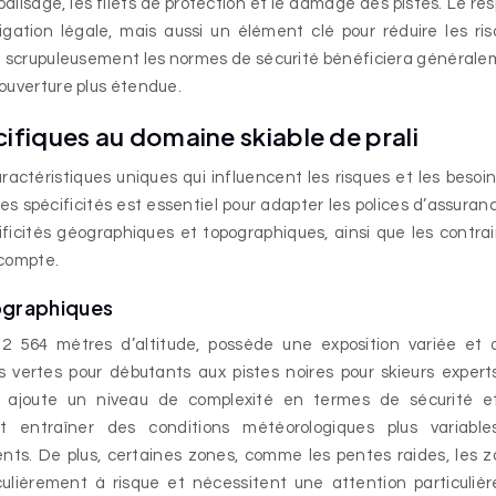
 balisage, les filets de protection et le damage des pistes. Le re
ation légale, mais aussi un élément clé pour réduire les ri
te scrupuleusement les normes de sécurité bénéficiera général
ouverture plus étendue.
ifiques au domaine skiable de prali
actéristiques uniques qui influencent les risques et les besoi
 spécificités est essentiel pour adapter les polices d’assuran
ficités géographiques et topographiques, ainsi que les contra
 compte.
ographiques
2 564 mètres d’altitude, possède une exposition variée et 
es vertes pour débutants aux pistes noires pour skieurs expert
s ajoute un niveau de complexité en termes de sécurité e
eut entraîner des conditions météorologiques plus variable
ents. De plus, certaines zones, comme les pentes raides, les 
iculièrement à risque et nécessitent une attention particuliè