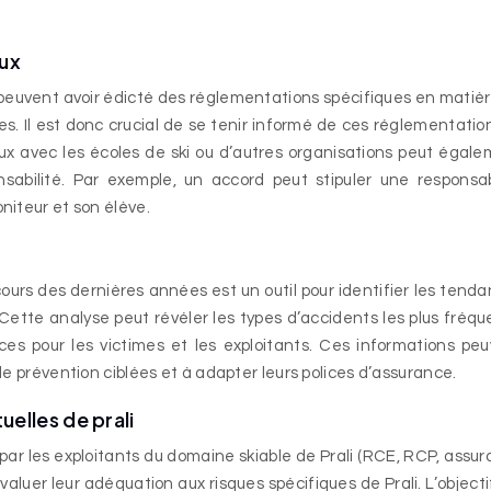
aux
t peuvent avoir édicté des réglementations spécifiques en matiè
s. Il est donc crucial de se tenir informé de ces réglementatio
aux avec les écoles de ski ou d’autres organisations peut égal
sabilité. Par exemple, un accord peut stipuler une responsab
niteur et son élève.
i
cours des dernières années est un outil pour identifier les tend
 Cette analyse peut révéler les types d’accidents les plus fréqu
es pour les victimes et les exploitants. Ces informations pe
e prévention ciblées et à adapter leurs polices d’assurance.
elles de prali
 par les exploitants du domaine skiable de Prali (RCE, RCP, assu
luer leur adéquation aux risques spécifiques de Prali. L’objecti