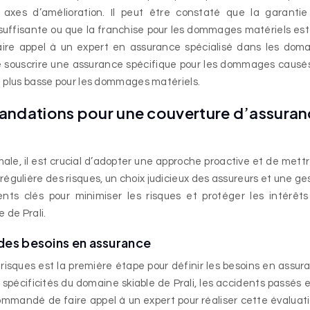
s axes d’amélioration. Il peut être constaté que la garanti
uffisante ou que la franchise pour les dommages matériels est
ire appel à un expert en assurance spécialisé dans les dom
r de souscrire une assurance spécifique pour les dommages causé
e plus basse pour les dommages matériels.
andations pour une couverture d’assuran
ale, il est crucial d’adopter une approche proactive et de mett
égulière des risques, un choix judicieux des assureurs et une ge
nts clés pour minimiser les risques et protéger les intérêt
 de Prali.
 des besoins en assurance
risques est la première étape pour définir les besoins en assur
spécificités du domaine skiable de Prali, les accidents passés e
ommandé de faire appel à un expert pour réaliser cette évaluatio