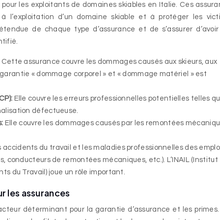
s pour les exploitants de domaines skiables en Italie. Ces assur
s à l’exploitation d’un domaine skiable et à protéger les vic
l’étendue de chaque type d’assurance et de s’assurer d’avoi
tifié.
:
Cette assurance couvre les dommages causés aux skieurs, aux
a garantie « dommage corporel » et « dommage matériel » est
RCP):
Elle couvre les erreurs professionnelles potentielles telles qu
alisation défectueuse.
s:
Elle couvre les dommages causés par les remontées mécaniq
es accidents du travail et les maladies professionnelles des empl
s, conducteurs de remontées mécaniques, etc.). L’INAIL (Institut
s du Travail) joue un rôle important.
ur les assurances
acteur déterminant pour la garantie d’assurance et les primes