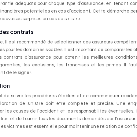
garantie adéquats pour chaque type d’assurance, en tenant c
inancières potentielles en cas d’accident. Cette démarche p
 mauvaises surprises en cas de sinistre.
 des contrats
ale. Il est recommandé de sélectionner des assureurs compéten
pour les domaines skiables. Il est important de comparer les o
 contrats d’assurance pour obtenir les meilleures condition
ranties, les exclusions, les franchises et les primes. Il faut
t de le signer.
tion
cial de suivre les procédures établies et de communiquer rapid
claration de sinistre doit être complète et précise. Une en
les causes de l’accident et les responsabilités éventuelles. I
ation et de fournir tous les documents demandés par l’assureur
s victimes est essentielle pour maintenir une relation de conf